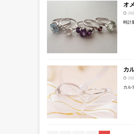
オ
20
時計
カ
20
カル