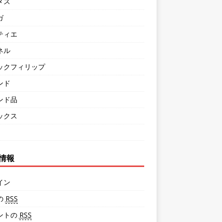
メス
ガ
ティエ
ネル
ックフィリップ
ンド
ンド品
ックス
情報
イン
の
RSS
ントの
RSS